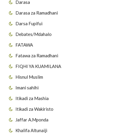
Darasa
Darasa za Ramadhani
Darsa Fupifui
Debates/Mdahalo
FATAWA
Fatawa za Ramadhani
FIQHI YA KUAMILANA
Hisnul Muslim
Imani sahihi
Itikadi za Mashia
Itikadi za Wakiristo
Jaffar A.Mponda
Khalifa Altunaiji