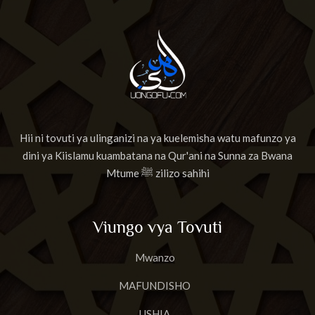
Hii ni tovuti ya ulinganizi na ya kuelemisha watu mafunzo ya
dini ya Kiislamu kuambatana na Qur'ani na Sunna za Bwana
Mtume ﷺ zilizo sahihi
Viungo vya Tovuti
Mwanzo
MAFUNDISHO
USHIA