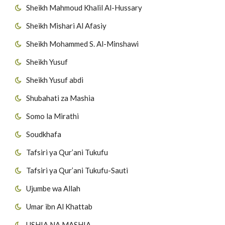
Sheikh Mahmoud Khalil Al-Hussary
Sheikh Mishari Al Afasiy
Sheikh Mohammed S. Al-Minshawi
Sheikh Yusuf
Sheikh Yusuf abdi
Shubahati za Mashia
Somo la Mirathi
Soudkhafa
Tafsiri ya Qur’ani Tukufu
Tafsiri ya Qur’ani Tukufu-Sauti
Ujumbe wa Allah
Umar ibn Al Khattab
USHIA NA MASHIA