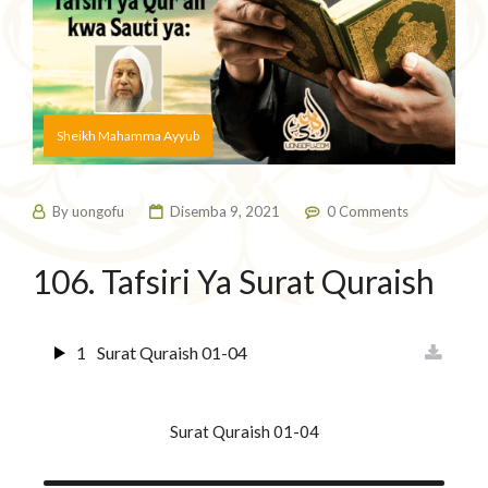
Sheikh Mahamma Ayyub
By
uongofu
Disemba 9, 2021
0 Comments
106. Tafsiri Ya Surat Quraish
1
Surat Quraish 01-04
Surat Quraish 01-04