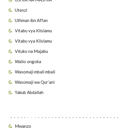
Utenzi
Uthman ibn Affan
Vitabu vya Kiislamu
Vitabu vya Kiislamu
Vituko na Majabu
Walio ongoka
Wasomaji mbali mbali
Wasomaji wa Qur’ani
Yakub Abdallah
Viungo vya Tovuti
Mwanzo