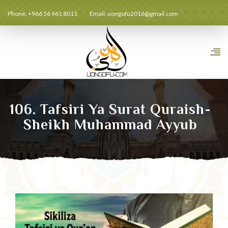
Phone: +966 56 961 8011
Email:
uongofu2016@gmail.com
106. Tafsiri Ya Surat Quraish-
Sheikh Muhammad Ayyub