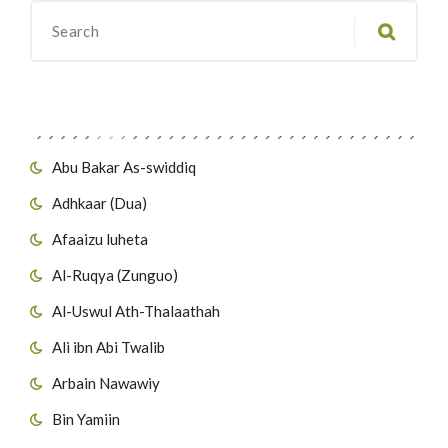
Migawanyo
Abu Bakar As-swiddiq
Adhkaar (Dua)
Afaaizu luheta
Al-Ruqya (Zunguo)
Al-Uswul Ath-Thalaathah
Ali ibn Abi Twalib
Arbain Nawawiy
Bin Yamiin