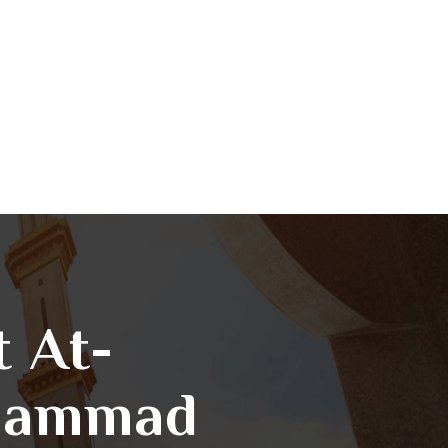
t At-
uhammad