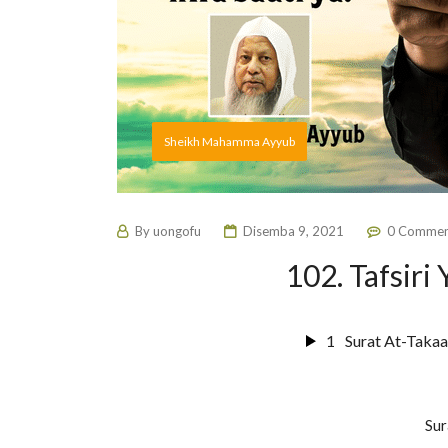
Sheikh Mahamma Ayyub
By
uongofu
Disemba 9, 2021
0 Commen
102. Tafsiri
1
Surat At-Takaa
Sur