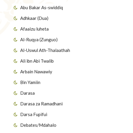
Abu Bakar As-swiddiq
Adhkaar (Dua)
Afaaizu luheta
Al-Ruqya (Zunguo)
Al-Uswul Ath-Thalaathah
Ali ibn Abi Twalib
Arbain Nawawiy
Bin Yamiin
Darasa
Darasa za Ramadhani
Darsa Fupifui
Debates/Mdahalo