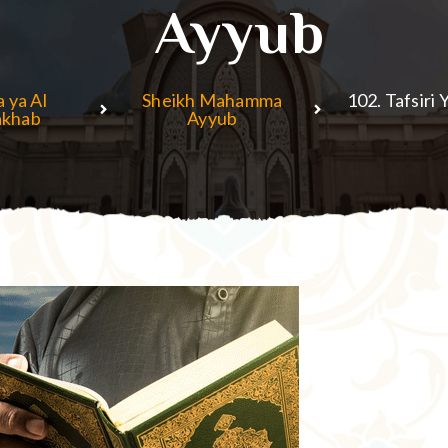
Ayyub
 ya Al
Sheikh Mahamma
102. Tafsir
khab
Ayyub