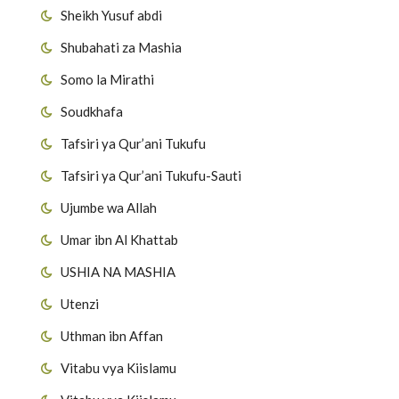
Sheikh Yusuf abdi
Shubahati za Mashia
Somo la Mirathi
Soudkhafa
Tafsiri ya Qur’ani Tukufu
Tafsiri ya Qur’ani Tukufu-Sauti
Ujumbe wa Allah
Umar ibn Al Khattab
USHIA NA MASHIA
Utenzi
Uthman ibn Affan
Vitabu vya Kiislamu