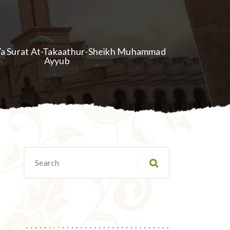
i Ya Surat At-Takaathur-Sheikh Muhammad
Ayyub
Migawanyo