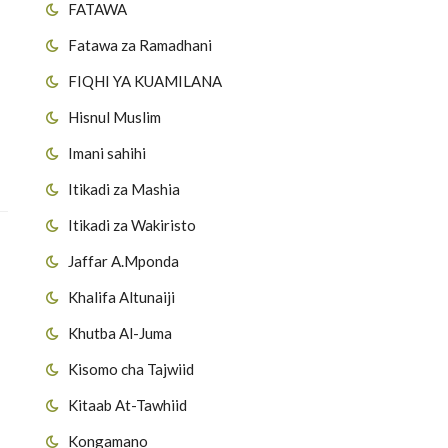
FATAWA
Fatawa za Ramadhani
FIQHI YA KUAMILANA
Hisnul Muslim
Imani sahihi
Itikadi za Mashia
Itikadi za Wakiristo
Jaffar A.Mponda
Khalifa Altunaiji
Khutba Al-Juma
Kisomo cha Tajwiid
Kitaab At-Tawhiid
Kongamano