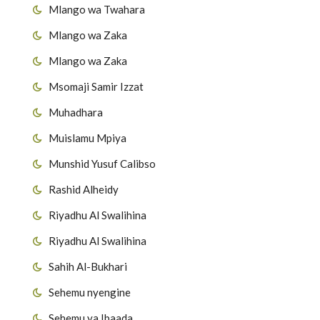
Mlango wa Twahara
Mlango wa Zaka
Mlango wa Zaka
Msomaji Samir Izzat
Muhadhara
Muislamu Mpiya
Munshid Yusuf Calibso
Rashid Alheidy
Riyadhu Al Swalihina
Riyadhu Al Swalihina
Sahih Al-Bukhari
Sehemu nyengine
Sehemu ya Ibaada