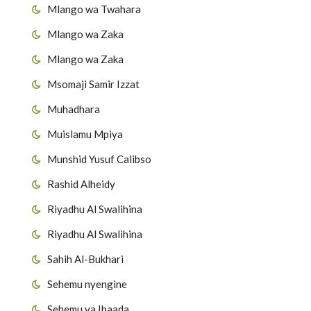
Mlango wa Twahara
Mlango wa Zaka
Mlango wa Zaka
Msomaji Samir Izzat
Muhadhara
Muislamu Mpiya
Munshid Yusuf Calibso
Rashid Alheidy
Riyadhu Al Swalihina
Riyadhu Al Swalihina
Sahih Al-Bukhari
Sehemu nyengine
Sehemu ya Ibaada