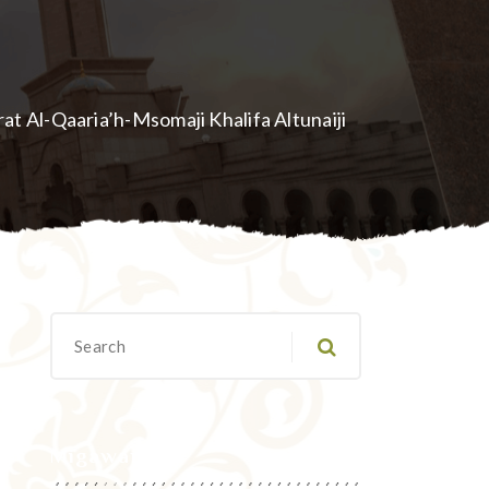
urat Al-Qaaria’h-Msomaji Khalifa Altunaiji
Migawanyo