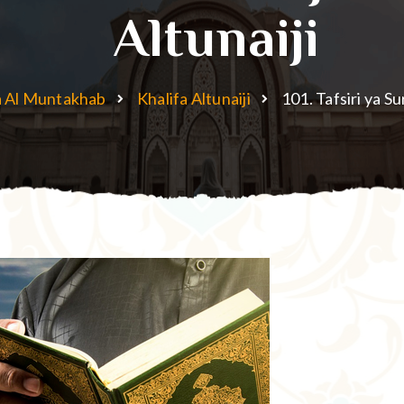
Altunaiji
a Al Muntakhab
Khalifa Altunaiji
101. Tafsiri ya S