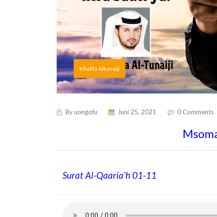
Khalifa Altunaiji
By
uongofu
Juni 25, 2021
0 Comments
Msomaj
Surat Al-Qaaria’h 01-11