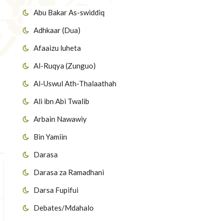
Abu Bakar As-swiddiq
Adhkaar (Dua)
Afaaizu luheta
Al-Ruqya (Zunguo)
Al-Uswul Ath-Thalaathah
Ali ibn Abi Twalib
Arbain Nawawiy
Bin Yamiin
Darasa
Darasa za Ramadhani
Darsa Fupifui
Debates/Mdahalo