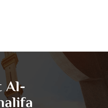
t Al-
alifa