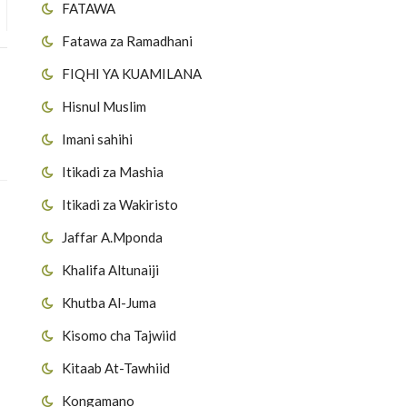
FATAWA
Fatawa za Ramadhani
FIQHI YA KUAMILANA
Hisnul Muslim
Imani sahihi
Itikadi za Mashia
Itikadi za Wakiristo
Jaffar A.Mponda
Khalifa Altunaiji
Khutba Al-Juma
Kisomo cha Tajwiid
Kitaab At-Tawhiid
Kongamano