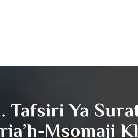
. Tafsiri Ya Sura
ria’h-Msomaji Kh