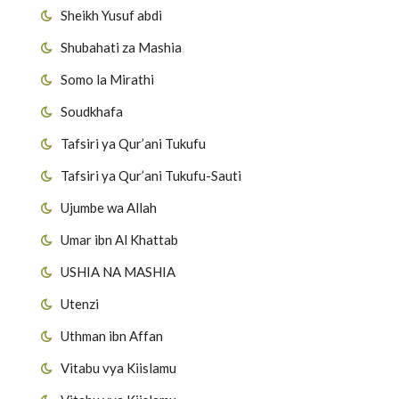
Sheikh Yusuf abdi
Shubahati za Mashia
Somo la Mirathi
Soudkhafa
Tafsiri ya Qur’ani Tukufu
Tafsiri ya Qur’ani Tukufu-Sauti
Ujumbe wa Allah
Umar ibn Al Khattab
USHIA NA MASHIA
Utenzi
Uthman ibn Affan
Vitabu vya Kiislamu