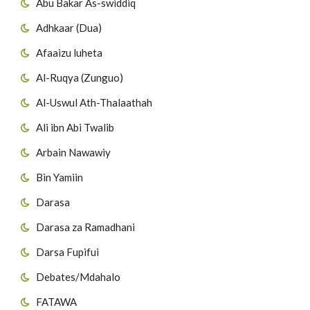
Abu Bakar As-swiddiq
Adhkaar (Dua)
Afaaizu luheta
Al-Ruqya (Zunguo)
Al-Uswul Ath-Thalaathah
Ali ibn Abi Twalib
Arbain Nawawiy
Bin Yamiin
Darasa
Darasa za Ramadhani
Darsa Fupifui
Debates/Mdahalo
FATAWA