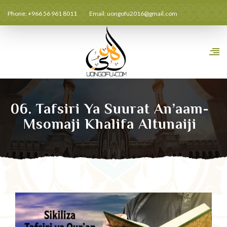
Phone: +966 56 961 8011
Email:
uongofu2016@gmail.com
06. Tafsiri Ya Suurat An’aam-
Msomaji Khalifa Altunaiji