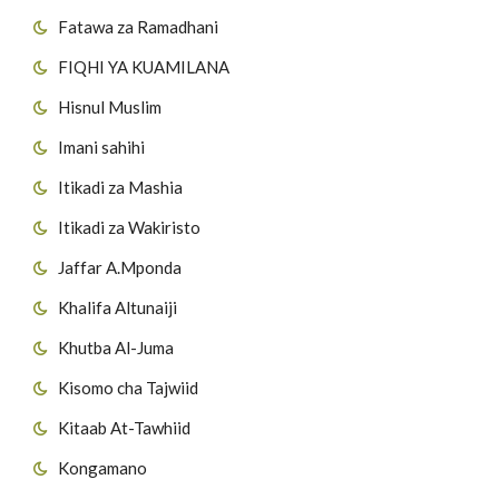
Fatawa za Ramadhani
FIQHI YA KUAMILANA
Hisnul Muslim
Imani sahihi
Itikadi za Mashia
Itikadi za Wakiristo
Jaffar A.Mponda
Khalifa Altunaiji
Khutba Al-Juma
Kisomo cha Tajwiid
Kitaab At-Tawhiid
Kongamano