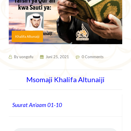
Khalifa Altunaiji
By
uongofu
Juni 25, 2021
0 Comments
Msomaji Khalifa Altunaiji
Suurat An’aam 01-10