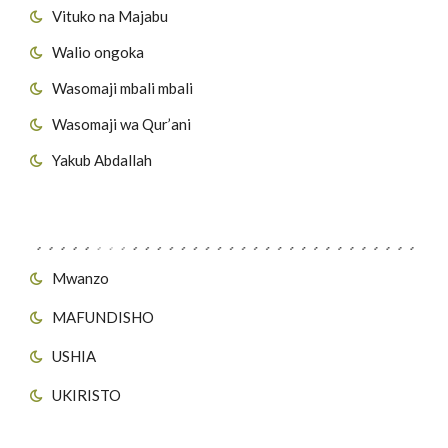
Vituko na Majabu
Walio ongoka
Wasomaji mbali mbali
Wasomaji wa Qur’ani
Yakub Abdallah
Viungo vya Tovuti
Mwanzo
MAFUNDISHO
USHIA
UKIRISTO