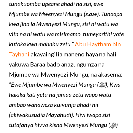
tunakuomba upeane ahadi na sisi, ewe
Mjumbe wa Mwenyezi Mungu (s.a.w). Tunaapa
kwa jina la Mwenyezi Mungu, sisi ni watu wa
vita na ni watu wa misimamo, tumeyarithi yote
kutoka kwa mababu zetu.”
Abu Haytham bin
Tayhani
akayaingilia maneno haya na hali
yakuwa Baraa bado anazungumza na
Mjumbe wa Mwenyezi Mungu, na akasema:
”Ewe Mjumbe wa Mwenyezi Mungu (ﷺ); Kwa
hakika kati yetu na jamaa zetu wapo watu
ambao wanaweza kuivunja ahadi hii
(akiwakusudia Mayahudi). Hivi iwapo sisi
tutafanya hivyo kisha Mwenyezi Mungu (ﷻ)