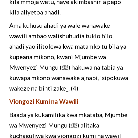
kila mmoja wetu, naye akimbashiria pepo
kila aliyetoa ahadi.
Ama kuhusu ahadi ya wale wanawake
wawili ambao walishuhudia tukio hilo,
ahadi yao ilitolewa kwa matamko tu bila ya
kupeana mikono, kwani Mjumbe wa
Mwenyezi Mungu (ﷺ) hakuwa na tabia ya
kuwapa mkono wanawake ajnabi, isipokuwa
wakeze na binti zake_. (4)
Viongozi Kumi na Wawili
Baada ya kukamilika kwa mkataba, Mjumbe
wa Mwenyezi Mungu (ﷺ) alitaka
kuchaguliwa kwa viongozi kumi na wawili