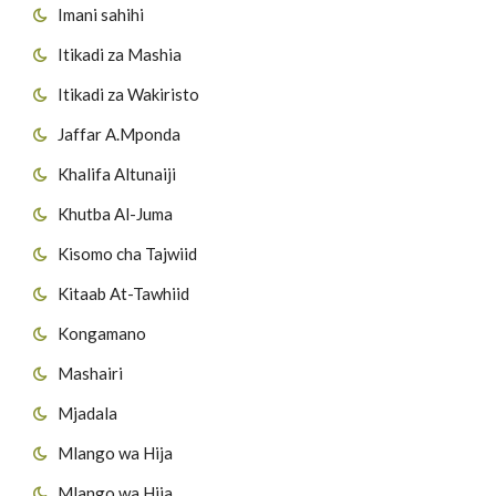
Imani sahihi
Itikadi za Mashia
Itikadi za Wakiristo
Jaffar A.Mponda
Khalifa Altunaiji
Khutba Al-Juma
Kisomo cha Tajwiid
Kitaab At-Tawhiid
Kongamano
Mashairi
Mjadala
Mlango wa Hija
Mlango wa Hija