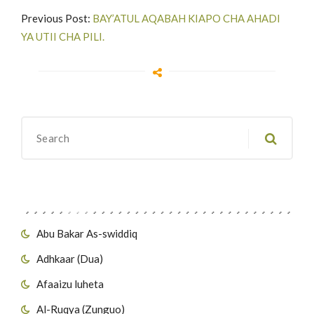
Previous Post:
BAY’ATUL AQABAH KIAPO CHA AHADI
YA UTII CHA PILI.
Migawanyo
Abu Bakar As-swiddiq
Adhkaar (Dua)
Afaaizu luheta
Al-Ruqya (Zunguo)