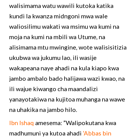
walisimama watu wawili kutoka katika
kundi la kwanza midngoni mwa wale
waliosilimu wakati wa msimu wa kumi na
moja na kumi na mbili wa Utume, na
alisimama mtu mwingine, wote walisisitizia
ukubwa wa jukumu lao, ili wasije
wakapeana naye ahadi na kula kiapo kwa
jambo ambalo bado halijawa wazi kwao, na
ili wajue kiwango cha maandalizi
yanayotakiwa na kujitoa muhanga na wawe
na uhakika na jambo hilo.
Ibn Ishaq
amesema: ”Walipokutana kwa
madhumuni ya kutoa ahadi
‘Abbas bin