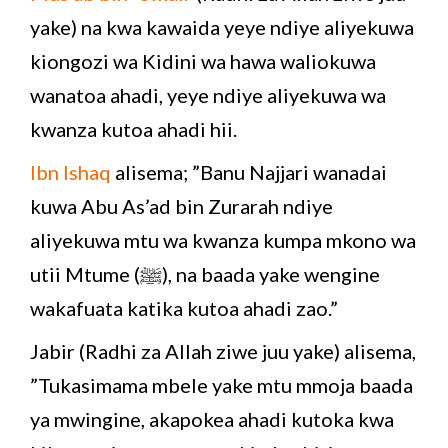
yake) na kwa kawaida yeye ndiye aliyekuwa
kiongozi wa Kidini wa hawa waliokuwa
wanatoa ahadi, yeye ndiye aliyekuwa wa
kwanza kutoa ahadi hii.
Ibn Ishaq
alisema; ”Banu Najjari wanadai
kuwa Abu As’ad bin Zurarah ndiye
aliyekuwa mtu wa kwanza kumpa mkono wa
utii Mtume (ﷺ), na baada yake wengine
wakafuata katika kutoa ahadi zao.”
Jabir (Radhi za Allah ziwe juu yake) alisema,
”Tukasimama mbele yake mtu mmoja baada
ya mwingine, akapokea ahadi kutoka kwa