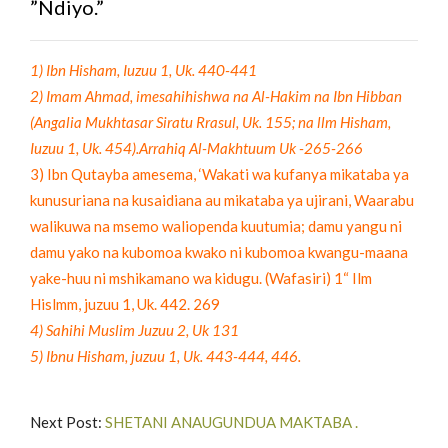
”Ndiyo.”
1)
Ibn Hisham, Iuzuu 1, Uk. 440-441
2) Imam Ahmad, imesahihishwa na Al-Hakim na Ibn Hibban
(Angalia Mukhtasar Siratu Rrasul, Uk. 155; na llm Hisham,
Iuzuu 1, Uk. 454).Arrahiq Al-Makhtuum Uk -265-266
3)
Ibn Qutayba amesema, ‘Wakati wa kufanya mikataba ya
kunusuriana na kusaidiana au mikataba ya ujirani, Waarabu
walikuwa na msemo waliopenda kuutumia; damu yangu ni
damu yako na kubomoa kwako ni kubomoa kwangu-maana
yake-huu ni mshikamano wa kidugu. (Wafasiri) 1“ Ilm
Hislmm, juzuu 1, Uk. 442. 269
4) Sahihi Muslim Juzuu 2, Uk 131
5) Ibnu Hisham, juzuu 1, Uk. 443-444, 446.
Next Post:
SHETANI ANAUGUNDUA MAKTABA .