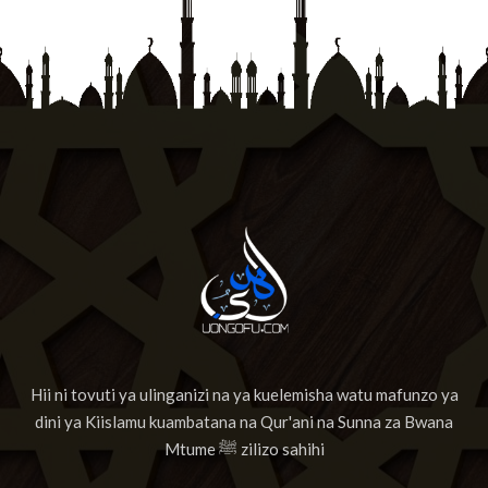
Hii ni tovuti ya ulinganizi na ya kuelemisha watu mafunzo ya
dini ya Kiislamu kuambatana na Qur'ani na Sunna za Bwana
Mtume ﷺ zilizo sahihi