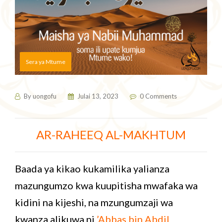
Sera ya Mtume
By
uongofu
Julai 13, 2023
0 Comments
AR-RAHEEQ AL-MAKHTUM
Baada ya kikao kukamilika yalianza
mazungumzo kwa kuupitisha mwafaka wa
kidini na kijeshi, na mzungumzaji wa
kwanza alikuwa ni
’Abbas bin Abdil