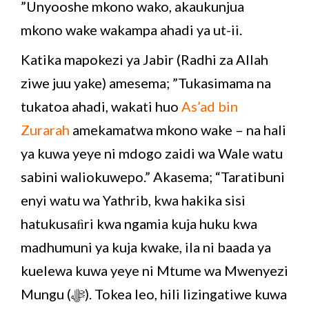
”Unyooshe mkono wako, akaukunjua
mkono wake wakampa ahadi ya ut-ii.
Katika mapokezi ya Jabir (Radhi za Allah
ziwe juu yake) amesema; ”Tukasimama na
tukatoa ahadi, wakati huo
As’ad bin
Zurarah
amekamatwa mkono wake – na hali
ya kuwa yeye ni mdogo zaidi wa Wale watu
sabini waliokuwepo.” Akasema; “Taratibuni
enyi watu wa Yathrib, kwa hakika sisi
hatukusaﬁri kwa ngamia kuja huku kwa
madhumuni ya kuja kwake, ila ni baada ya
kuelewa kuwa yeye ni Mtume wa Mwenyezi
Mungu (ﷻ). Tokea leo, hili lizingatiwe kuwa