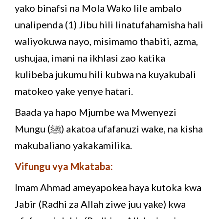
yako binafsi na Mola Wako lile ambalo
unalipenda (1) Jibu hili linatufahamisha hali
waliyokuwa nayo, misimamo thabiti, azma,
ushujaa, imani na ikhlasi zao katika
kulibeba jukumu hili kubwa na kuyakubali
matokeo yake yenye hatari.
Baada ya hapo Mjumbe wa Mwenyezi
Mungu (ﷺ) akatoa ufafanuzi wake, na kisha
makubaliano yakakamilika.
Vifungu vya Mkataba:
Imam Ahmad ameyapokea haya kutoka kwa
Jabir (Radhi za Allah ziwe juu yake) kwa