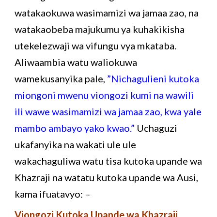
watakaokuwa wasimamizi wa jamaa zao, na
watakaobeba majukumu ya kuhakikisha
utekelezwaji wa vifungu vya mkataba.
Aliwaambia watu waliokuwa
wamekusanyika pale,
”Nichagulieni kutoka
miongoni mwenu viongozi kumi na wawili
ili wawe wasimamizi wa jamaa zao, kwa yale
mambo ambayo yako kwao.”
Uchaguzi
ukafanyika na wakati ule ule
wakachaguliwa watu tisa kutoka upande wa
Khazraji na watatu kutoka upande wa Ausi,
kama ifuatavyo: –
Viongozi Kutoka Upande wa Khazraji