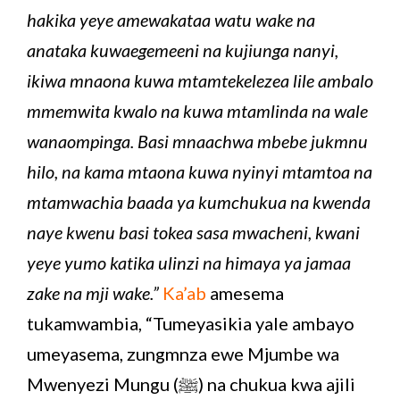
hakika yeye amewakataa watu wake na
anataka kuwaegemeeni na kujiunga nanyi,
ikiwa mnaona kuwa mtamtekelezea lile ambalo
mmemwita kwalo na kuwa mtamlinda na wale
wanaompinga. Basi mnaachwa mbebe jukmnu
hilo, na kama mtaona kuwa nyinyi mtamtoa na
mtamwachia baada ya kumchukua na kwenda
naye kwenu basi tokea sasa mwacheni, kwani
yeye yumo katika ulinzi na himaya ya jamaa
zake na mji wake.”
Ka’ab
amesema
tukamwambia, “Tumeyasikia yale ambayo
umeyasema, zungmnza ewe Mjumbe wa
Mwenyezi Mungu (ﷺ) na chukua kwa ajili