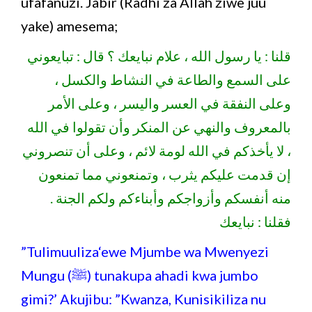
ufafanuzi. Jabir (Radhi za Allah ziwe juu
yake) amesema;
قلنا : يا رسول الله ، علام نبايعك ؟ قال : تبايعوني
على السمع والطاعة في النشاط والكسل ،
وعلى النفقة في العسر واليسر ، وعلى الأمر
بالمعروف والنهي عن المنكر وأن تقولوا في الله
، لا يأخذكم في الله لومة لائم ، وعلى أن تنصروني
إن قدمت عليكم يثرب ، وتمنعوني مما تمنعون
منه أنفسكم وأزواجكم وأبناءكم ولكم الجنة .
فقلنا : نبايعك
”Tulimuuliza‘ewe Mjumbe wa Mwenyezi
Mungu (ﷺ) tunakupa ahadi kwa jumbo
gimi?’ Akujibu: ”Kwanza, Kunisikiliza nu