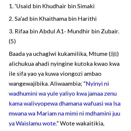
1. ’Usaid bin Khudhair bin Simaki
2. Sa’ad bin Khaithama bin Harithi
3. Rifaa bin Abdul A1- Mundhir bin Zubair.
(5)
Baada ya uchaglwi kukamilika, Mtume (ﷺ)
alichukua ahadi nyingine kutoka kwao kwa
ile sifa yao ya kuwa viongozi ambao
wangewajibika. Aliwaambia;
”Nyinyi ni
wadhumini wa yule yaliyo kwa jamaa zenu
kama walivyopewa dhamana wafuasi wa Isa
mwana wa Mariam na mimi ni mdhamini juu
ya Waislamu wote.”
Wote wakaitikia,