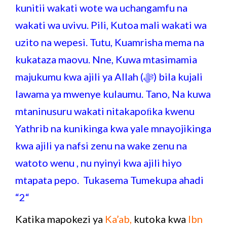
kunitii wakati wote wa uchangamfu na
wakati wa uvivu. Pili, Kutoa mali wakati wa
uzito na wepesi. Tutu, Kuamrisha mema na
kukataza maovu. Nne, Kuwa mtasimamia
majukumu kwa ajili ya Allah (ﷻ) bila kujali
lawama ya mwenye kulaumu. Tano, Na kuwa
mtaninusuru wakati nitakapoﬁka kwenu
Yathrib na kunikinga kwa yale mnayojikinga
kwa ajili ya nafsi zenu na wake zenu na
watoto wenu , nu nyinyi kwa ajili hiyo
mtapata pepo. Tukasema Tumekupa ahadi
“2“
Katika mapokezi ya
Ka’ab,
kutoka kwa
Ibn