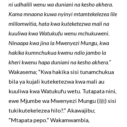
ni udhalili wenu wa duniani na kesho akhera.
Kama mnaona kuwa nyinyi mtamtekelezea lile
mlilomwitia, hata kwa kuteketezwa mali na
kuuliwa kwa Watukufu wenu mchukuweni.
Ninaapa kwa jina la Mwenyezi Mungu, kwa
hakika kumnchukua kwenu ndio jambo la
kheri kwenu hapa duniani na kesho akhera.”
Wakasema; “Kwa hakika sisi tunamchukua
bila ya kujali kuteketezwa kwa mali au
kuuliwa kwa Watukufu wetu. Tutapata nini,
ewe Mjumbe wa Mwenyezi Mungu (ﷺ) sisi
tukikutekelezea hilo?.” Akawajibu;
”Mtapata pepo.” Wakamwambia,