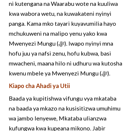
ni kutengana na Waarabu wote na kuuliwa
kwa wabora wetu, na kuwakateni nyinyi
panga. Kama mko tayari kuyavumilia hayo
mchukuweni na malipo yenu yako kwa
Mwenyezi Mungu (ﷻ). Iwapo nyinyi mna
hofu juu ya nafsi zenu, hofu kubwa, basi
mwacheni, maana hilo ni udhuru wa kutosha
kwenu mbele ya Mwenyezi Mungu (ﷻ).
Kiapo cha Ahadi ya Utii
Baada ya kupitishwa vifungu vya mkataba
na baada ya mkazo na kusisitizwa umuhimu
wa jambo lenyewe, Mkataba ulianzwa
kufungwa kwa kupeana mikono. Jabir