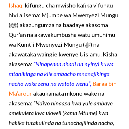
Ishaq,
kifungu cha mwisho kaﬁka vifungu
hivi alisema: Mjumbe wa Mwenyezi Mungu
(ﷺ) akazungumza na baadaye akasoma
Qur’an na akawakumbusha watu umuhimu
wa Kumtii Mwenyezi Mungu (ﷻ) na
akawataka waingie kwenye Uislamu. Kisha
akasema:
”Ninapeana ahadi na nyinyi kuwa
mtanikinga na kile ambacho mnanajikinga
nacho wake zenu na watoto wenu”,
Baraa bin
Ma’arour
akaukamata mkono wake na
akasema:
”Ndiyo ninaapa kwa yule ambaye
amekuleta kwa ukweli (kama Mtume) kwa
hakika tutakulinda na tunachojilinda nacho,