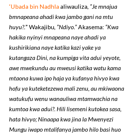
‘Ubada bin Nadhla
aliwauliza,
”Je mnajua
bmnapeana ahadi kwa jambo gani na mtu
huyu?.
” Wakajibu,
”Ndiyo.”
Akasema:
“Kwa
hakika nyinyi mnapeana naye ahadi ya
kushirikiana naye katika kazi yake ya
kutangaza Dini, na kumpiga vita adui yeyote,
awe mwekundu au mweusi katika watu kama
mtaona kuwa ipo haja ya kufanya hivyo kwa
hofu ya kuteketezewa mali zenu, au mkiwaona
watukufu wenu wanauliwa mtamwachia na
kumtoa kwa adui?. Hili lisemeni kutokea sasa,
hata hivyo; Ninaapa kwa jina la Mwenyezi
Mungu iwapo mtalifanya jambo hilo basi huo