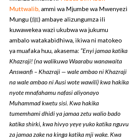
Muttwalib,
ammi wa Mjumbe wa Mwenyezi
Mungu (ﷺ) ambaye alizungumza ili
kuwawekea wazi ukubwa wa jukumu
ambalo watakabidhiwa, ikiwa ni matokeo
ya muafaka huu, akasema:
”Enyi jamaa katika
Khazraji! (na walikuwa Waarabu wanawaita
Answanfi – Khazraji — wale ambao ni Khazraji
na wale ambao ni Ausi wote wawili) kwa hakika
nyote mnafahamu nafasi aliyonayo
Muhammad kwetu sisi. Kwa hakika
tumemhami dhidi ya jamaa zetu walio bado
katika shirki, kwa hivyo yeye yuko katika nguvu
za jamaa zake na kinga katika mji wake. Kwa