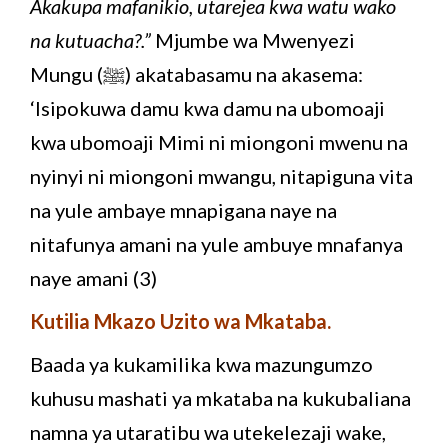
Akakupa mafanikio, utarejea kwa watu wako
na kutuacha?.”
Mjumbe wa Mwenyezi
Mungu (ﷺ) akatabasamu na akasema:
‘Isipokuwa damu kwa damu na ubomoaji
kwa ubomoaji Mimi ni miongoni mwenu na
nyinyi ni miongoni mwangu, nitapiguna vita
na yule ambaye mnapigana naye na
nitafunya amani na yule ambuye mnafanya
naye amani (3)
Kutilia Mkazo Uzito wa Mkataba.
Baada ya kukamilika kwa mazungumzo
kuhusu mashati ya mkataba na kukubaliana
namna ya utaratibu wa utekelezaji wake,