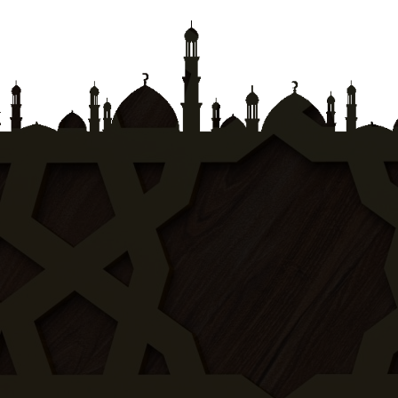
8
Suurat Al Anfaal
9
Suuratut Tawba
10
Suurat Yunus
11
Surat Huud
12
Surat Yusuf
13
Suurat Ar-raa'd
14
Surat Ibrahim