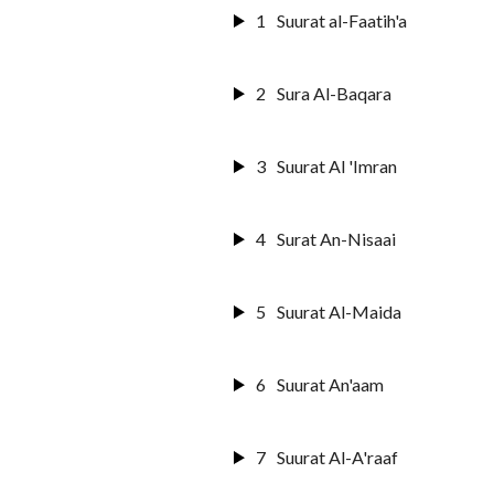
1
Suurat al-Faatih'a
2
Sura Al-Baqara
3
Suurat Al 'Imran
4
Surat An-Nisaai
5
Suurat Al-Maida
6
Suurat An'aam
7
Suurat Al-A'raaf