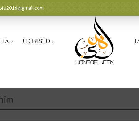
ofu2016@gmail.com
HIA
UKIRISTO
F
shim