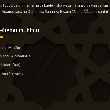
 ni tovuti ya ulinganizi na ya kuelemisha watu mafunzo ya dini ya Kiis
kuambatana na Qur'ani na Sunna za Bwana Mtume ﷺ zilizo sahihi
Sehemu muhimu
isnul Muslim
iyadhu Al Swalihina
dhkaar (Dua)
rbain Nawawiy