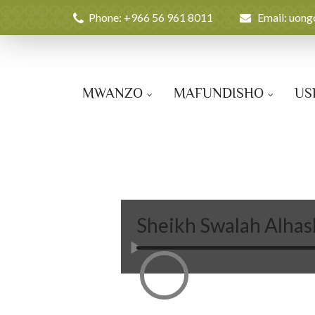
Phone: +966 56 961 8011
Email:
uong
MWANZO
MAFUNDISHO
US
Sheikh Swalah Alha