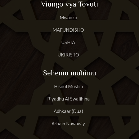
Viungo vya Tovuti
23
Surat Al-Muuminun
Mwanzo
24
Surat An-Nur
MAFUNDISHO
25
Surat Al-Furqan
USHIA
26
Suurat Shu'araa
UKIRISTO
27
Suuratun Naml
Sehemu muhimu
28
Surat Al-Qas'as'
Hisnul Muslim
29
Suurat Al A'nkabut
Riyadhu Al Swalihina
30
Suurat Ar-Rum
Adhkaar (Dua)
31
Suurat Luqman
Arbain Nawawiy
32
Surat As-Sajdah