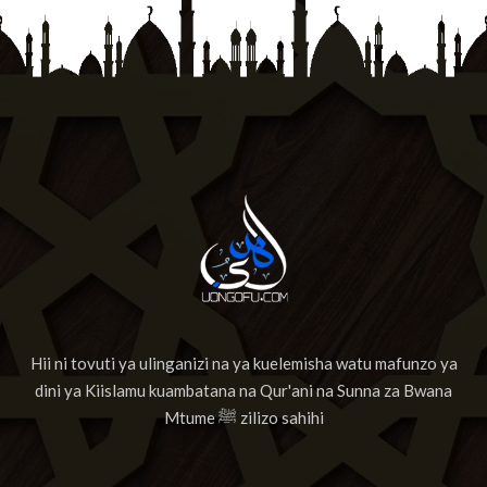
13
Suurat Ar-raa'd
14
Surat Ibrahim
15
Suuratul Hijr
16
Suurat An Nahl
17
Sura Al Israai
18
Sura Al Kahf
19
Surat Maryam
Hii ni tovuti ya ulinganizi na ya kuelemisha watu mafunzo ya
20
Surat Ta'ha
dini ya Kiislamu kuambatana na Qur'ani na Sunna za Bwana
21
Suuratul Anbiyaa
Mtume ﷺ zilizo sahihi
22
Suratul Hajj