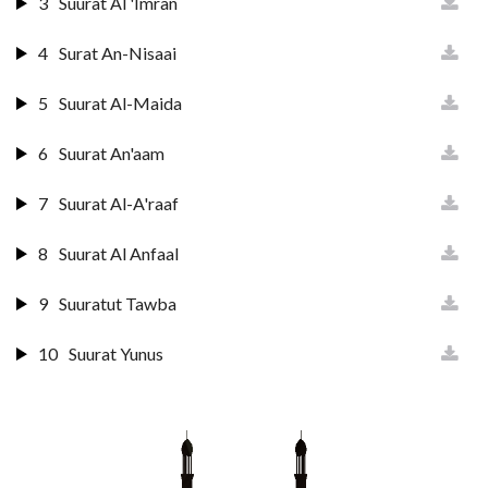
3
Suurat Al 'Imran
4
Surat An-Nisaai
5
Suurat Al-Maida
6
Suurat An'aam
7
Suurat Al-A'raaf
8
Suurat Al Anfaal
9
Suuratut Tawba
10
Suurat Yunus
11
Surat Huud
12
Surat Yusuf