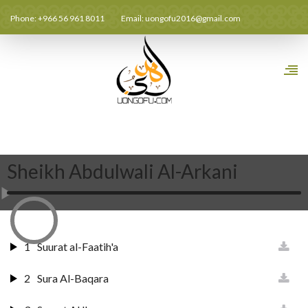
Phone: +966 56 961 8011
Email:
uongofu2016@gmail.com
Sheikh Abdulwali Al-Arkani
1
Suurat al-Faatih'a
2
Sura Al-Baqara