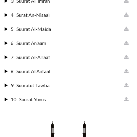
3
Suurat Al 'Imran
4
Surat An-Nisaai
5
Suurat Al-Maida
6
Suurat An'aam
7
Suurat Al-A'raaf
8
Suurat Al Anfaal
9
Suuratut Tawba
10
Suurat Yunus
11
Surat Huud
12
Surat Yusuf