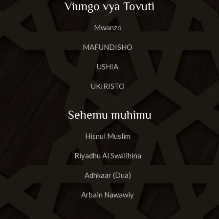
Viungo vya Tovuti
23
Surat Al-Muuminun
Mwanzo
24
Surat An-Nur
MAFUNDISHO
25
Surat Al-Furqan
USHIA
26
Suurat Shu'araa
UKIRISTO
27
Suuratun Naml
Sehemu muhimu
28
Surat Al-Qas'as'
Hisnul Muslim
29
Suurat Al A'nkabut
Riyadhu Al Swalihina
30
Suurat Ar-Rum
Adhkaar (Dua)
31
Suurat Luqman
Arbain Nawawiy
32
Surat As-Sajdah