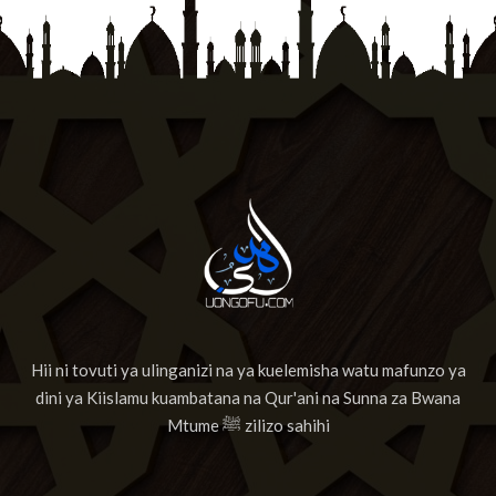
13
Suurat Ar-raa'd
14
Surat Ibrahim
15
Suuratul Hijr
16
Suurat An Nahl
17
Sura Al Israai
18
Sura Al Kahf
19
Surat Maryam
Hii ni tovuti ya ulinganizi na ya kuelemisha watu mafunzo ya
20
Surat Ta'ha
dini ya Kiislamu kuambatana na Qur'ani na Sunna za Bwana
21
Suuratul Anbiyaa
Mtume ﷺ zilizo sahihi
22
Suratul Hajj