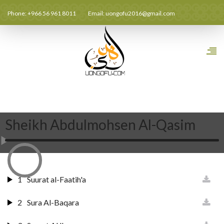
Phone: +966 56 961 8011
Email:
uongofu2016@gmail.com
Sheikh Abdulmohsen Al-Qasim
1
Suurat al-Faatih'a
2
Sura Al-Baqara