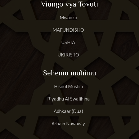
Viungo vya Tovuti
23
Surat Al-Muuminun
Mwanzo
24
Surat An-Nur
MAFUNDISHO
25
Surat Al-Furqan
USHIA
26
Suurat Shu'araa
UKIRISTO
27
Suuratun Naml
Sehemu muhimu
28
Surat Al-Qas'as'
Hisnul Muslim
29
Suurat Al A'nkabut
Riyadhu Al Swalihina
30
Suurat Ar-Rum
Adhkaar (Dua)
31
Suurat Luqman
Arbain Nawawiy
32
Surat As-Sajdah