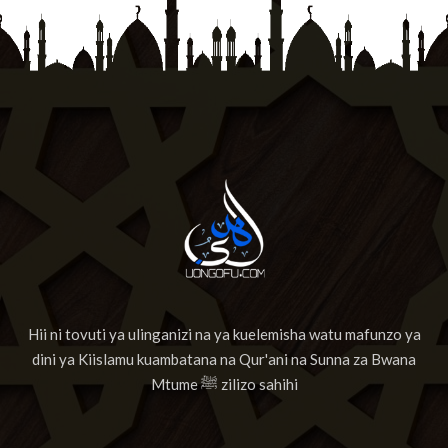
13
Suurat Ar-raa'd
14
Surat Ibrahim
15
Suuratul Hijr
16
Suurat An Nahl
17
Sura Al Israai
18
Sura Al Kahf
19
Surat Maryam
Hii ni tovuti ya ulinganizi na ya kuelemisha watu mafunzo ya
20
Surat Ta'ha
dini ya Kiislamu kuambatana na Qur'ani na Sunna za Bwana
21
Suuratul Anbiyaa
Mtume ﷺ zilizo sahihi
22
Suratul Hajj