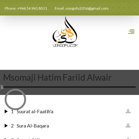
Phone: +966 56 961 8011
Email:
uongofu2016@gmail.com
Msomaji Hatim Fariid Alwair
1
Suurat al-Faatih'a
2
Sura Al-Baqara