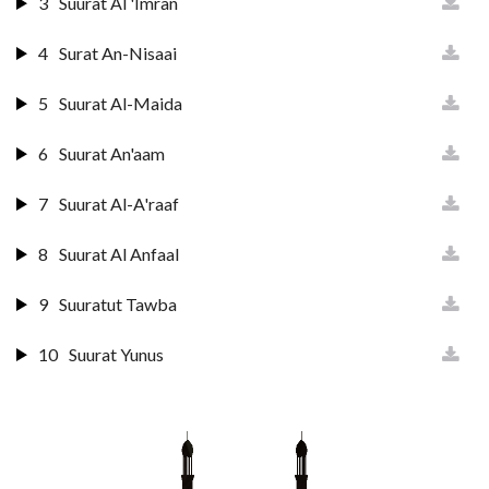
3
Suurat Al 'Imran
4
Surat An-Nisaai
5
Suurat Al-Maida
6
Suurat An'aam
7
Suurat Al-A'raaf
8
Suurat Al Anfaal
9
Suuratut Tawba
10
Suurat Yunus
11
Surat Huud
12
Surat Yusuf