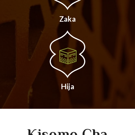
Zaka
Hija
Kisomo Cha