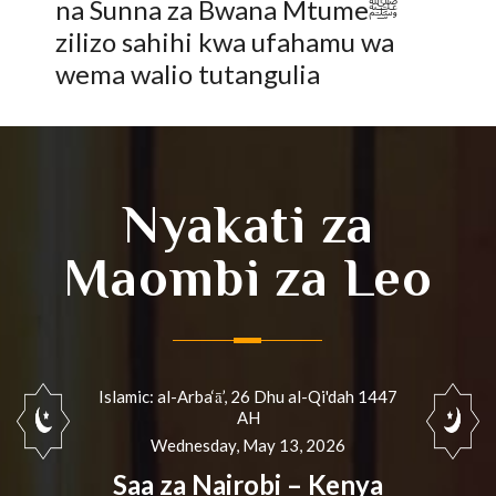
na Sunna za Bwana Mtumeﷺ
zilizo sahihi‎ kwa ufahamu wa
wema walio tutangulia
Nyakati za
Maombi za Leo
Islamic: al-Arba‘ā’, 26 Dhu al-Qi'dah 1447
AH
Wednesday, May 13, 2026
Saa za Nairobi – Kenya