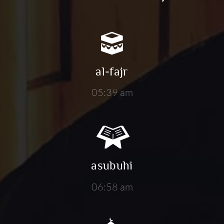
al-fajr
05:39 am
asubuhi
06:58 am