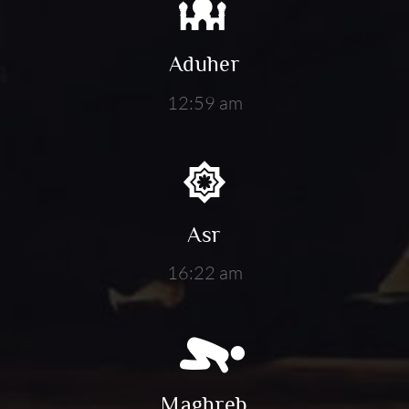
Aduher
12:59 am
Asr
16:22 am
Maghreb