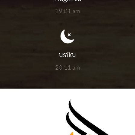
19:01 am
usiku
20:11 am