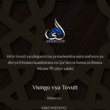
Hii ni tovuti ya ulinganizi na ya kuelemisha watu mafunzo ya
dini ya Kiislamu kuambatana na Qur'ani na Sunna za Bwana
Mtume ﷺ zilizo sahihi
Viungo vya Tovuti
Mwanzo
MAFUNDISHO